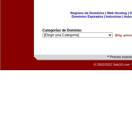
Registro de Dominios
|
Web Hosting
|
D
Dominios Expirados
|
Industrias
|
Indu
Categorías de Dominio:
[Pág. princi
** Precios expre
© 2002/2022 Solo10.com