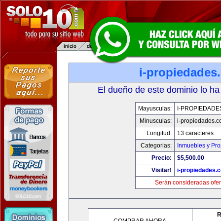
i-propiedades
El dueño de este dominio lo ha
Mayusculas:
I-PROPIEDADE
Minusculas:
i-propiedades.
Longitud:
13 caracteres
Categorias:
Inmuebles y Pr
Precio:
$5,500.00
Visitar!
i-propiedades.
Serán consideradas ofer
R