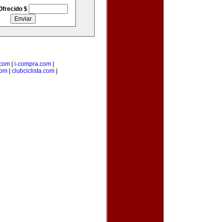
Ofrecido $
.com
|
i-compra.com
|
com
|
clubciclista.com
|