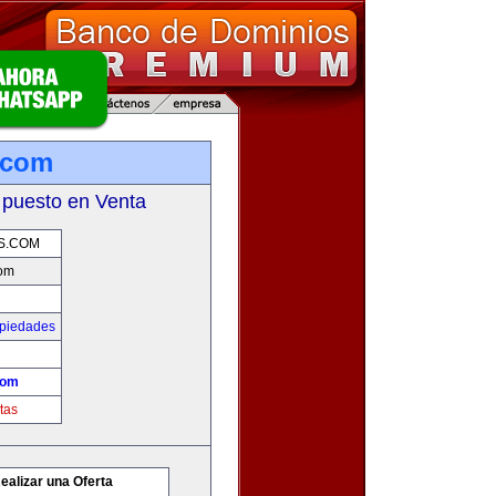
.com
 puesto en Venta
S.COM
com
opiedades
com
tas
ealizar una Oferta