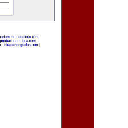
partamentosenoferta.com
|
productosenoferta.com
|
m
|
feiraodenegocios.com
|