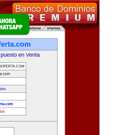
erta.com
 puesto en Venta
NOFERTA.COM
ta.com
ades
rta.com
tas