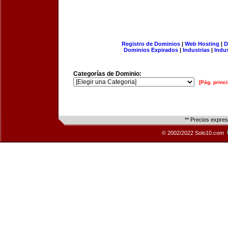
Registro de Dominios
|
Web Hosting
|
D
Dominios Expirados
|
Industrias
|
Indu
Categorías de Dominio:
[Pág. princi
** Precios expre
© 2002/2022 Solo10.com