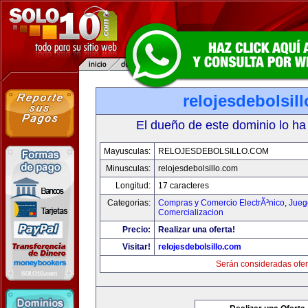
relojesdebolsil
El dueño de este dominio lo ha
Mayusculas:
RELOJESDEBOLSILLO.COM
Minusculas:
relojesdebolsillo.com
Longitud:
17 caracteres
Categorias:
Compras y Comercio ElectrÃ³nico
,
Jueg
Comercializacion
Precio:
Realizar una oferta!
Visitar!
relojesdebolsillo.com
Serán consideradas ofer