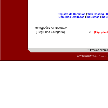
Registro de Dominios
|
Web Hosting
|
D
Dominios Expirados
|
Industrias
|
Indu
Categorías de Dominio:
[Pág. princi
** Precios expre
© 2002/2022 Solo10.com