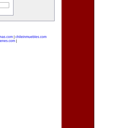
inas.com
|
chileinmuebles.com
venes.com
|