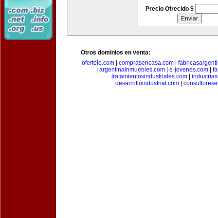
Precio Ofrecido $
Otros dominios en venta:
ofertelo.com
|
comprasencasa.com
|
fabricasargent
|
argentinainmuebles.com
|
e-jovenes.com
|
fa
tratamientosindustriales.com
|
industria
desarrolloindustrial.com
|
consultorese