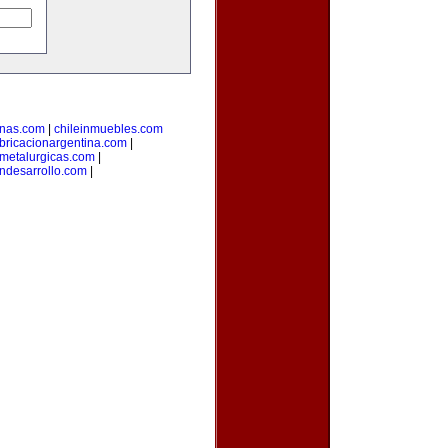
inas.com
|
chileinmuebles.com
bricacionargentina.com
|
smetalurgicas.com
|
ndesarrollo.com
|