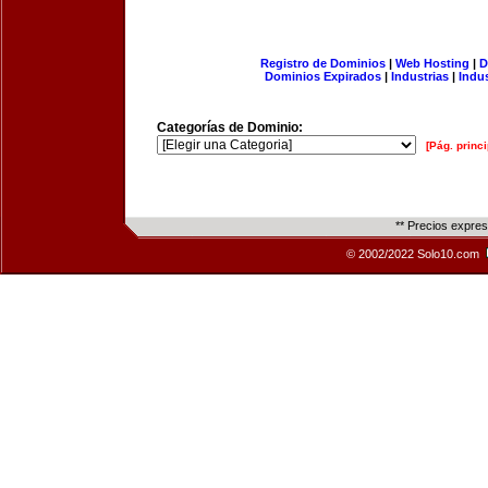
Registro de Dominios
|
Web Hosting
|
D
Dominios Expirados
|
Industrias
|
Indu
Categorías de Dominio:
[Pág. princi
** Precios expre
© 2002/2022 Solo10.com