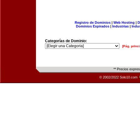
Registro de Dominios
|
Web Hosting
|
D
Dominios Expirados
|
Industrias
|
Indu
Categorías de Dominio:
[Pág. princi
** Precios expre
© 2002/2022 Solo10.com