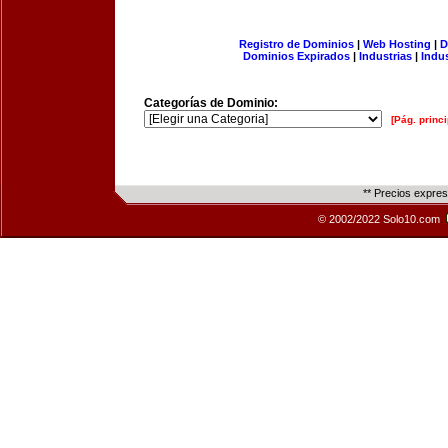
Registro de Dominios
|
Web Hosting
|
D
Dominios Expirados
|
Industrias
|
Indu
Categorías de Dominio:
[Pág. princi
** Precios expre
© 2002/2022 Solo10.com