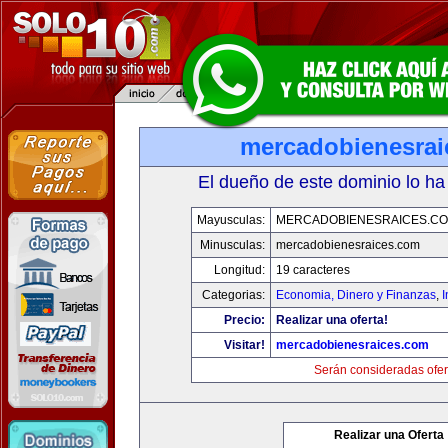
mercadobienesrai
El dueño de este dominio lo ha
Mayusculas:
MERCADOBIENESRAICES.C
Minusculas:
mercadobienesraices.com
Longitud:
19 caracteres
Categorias:
Economia, Dinero y Finanzas
,
Precio:
Realizar una oferta!
Visitar!
mercadobienesraices.com
Serán consideradas ofer
Realizar una Oferta