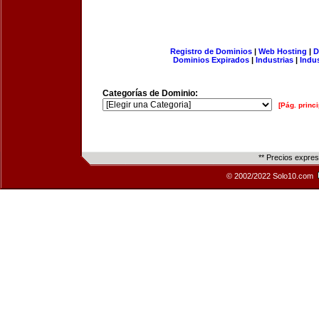
Registro de Dominios
|
Web Hosting
|
D
Dominios Expirados
|
Industrias
|
Indu
Categorías de Dominio:
[Pág. princi
** Precios expre
© 2002/2022 Solo10.com