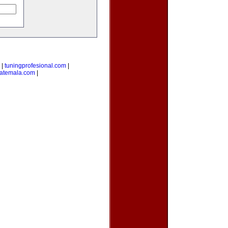
|
tuningprofesional.com
|
atemala.com
|