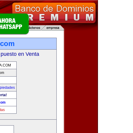
.com
 puesto en Venta
A.COM
com
opiedades
erta!
com
tas