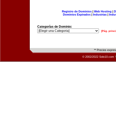
Registro de Dominios
|
Web Hosting
|
D
Dominios Expirados
|
Industrias
|
Indu
Categorías de Dominio:
[Pág. princi
** Precios expre
© 2002/2022 Solo10.com