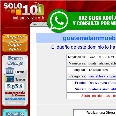
guatemalainmueb
El dueño de este dominio lo ha
Mayusculas:
GUATEMALAINMU
Minusculas:
guatemalainmuebl
Longitud:
18 caracteres
Categorias:
Inmuebles y Propi
Precio:
Realizar una oferta
Visitar!
guatemalainmueb
Serán consideradas ofer
Realizar una Oferta