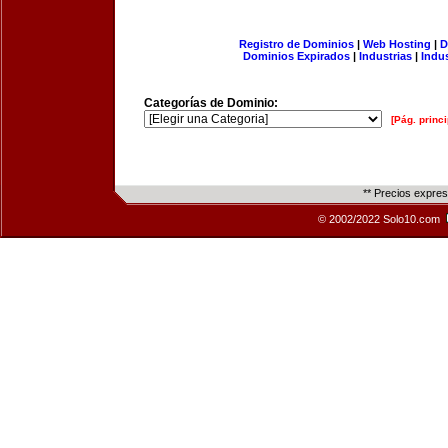
Registro de Dominios
|
Web Hosting
|
D
Dominios Expirados
|
Industrias
|
Indu
Categorías de Dominio:
[Pág. princi
** Precios expre
© 2002/2022 Solo10.com