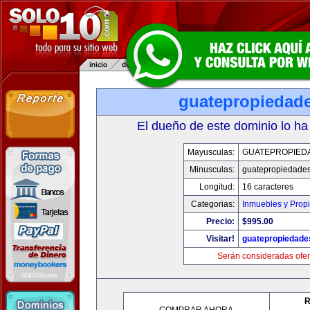
guatepropiedad
El dueño de este dominio lo ha
Mayusculas:
GUATEPROPIED
Minusculas:
guatepropiedade
Longitud:
16 caracteres
Categorias:
Inmuebles y Prop
Precio:
$995.00
Visitar!
guatepropiedade
Serán consideradas ofer
R