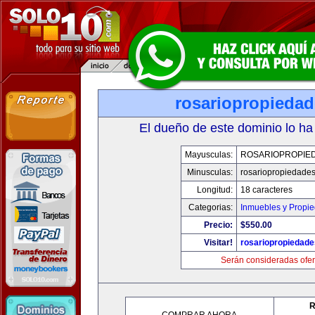
rosariopropieda
El dueño de este dominio lo ha
Mayusculas:
ROSARIOPROPIE
Minusculas:
rosariopropiedade
Longitud:
18 caracteres
Categorias:
Inmuebles y Propi
Precio:
$550.00
Visitar!
rosariopropiedad
Serán consideradas ofer
R