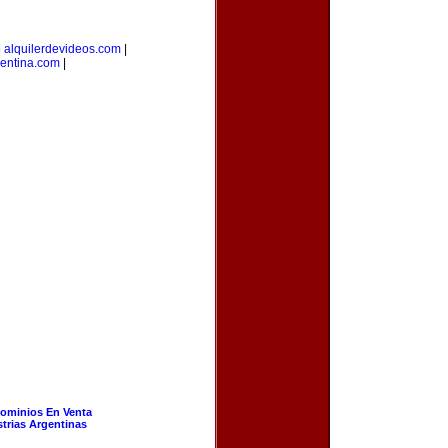
|
alquilerdevideos.com
|
gentina.com
|
ominios En Venta
strias Argentinas