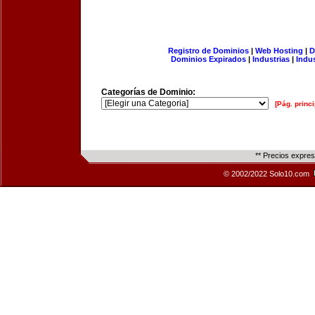
Registro de Dominios
|
Web Hosting
|
D
Dominios Expirados
|
Industrias
|
Indu
Categorías de Dominio:
[Pág. princi
** Precios expre
© 2002/2022 Solo10.com