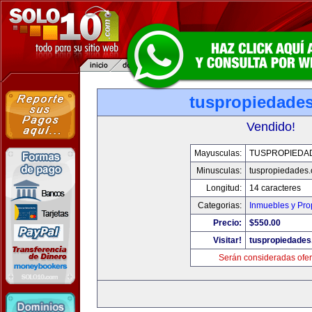
tuspropiedade
Vendido!
Mayusculas:
TUSPROPIEDA
Minusculas:
tuspropiedades
Longitud:
14 caracteres
Categorias:
Inmuebles y Pr
Precio:
$550.00
Visitar!
tuspropiedade
Serán consideradas ofer