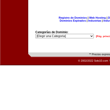
Registro de Dominios
|
Web Hosting
|
D
Dominios Expirados
|
Industrias
|
Indu
Categorías de Dominio:
[Pág. princi
** Precios expre
© 2002/2022 Solo10.com