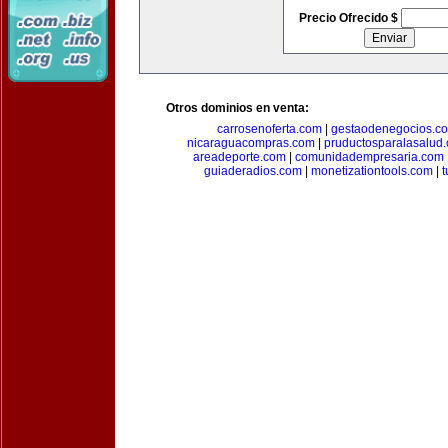
Precio Ofrecido $
Otros dominios en venta:
carrosenoferta.com
|
gestaodenegocios.c
nicaraguacompras.com
|
pruductosparalasalud
areadeporte.com
|
comunidadempresaria.com
guiaderadios.com
|
monetizationtools.com
|
t