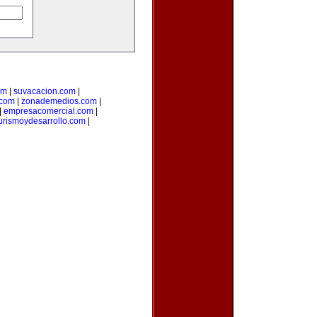
om
|
suvacacion.com
|
.com
|
zonademedios.com
|
|
empresacomercial.com
|
urismoydesarrollo.com
|