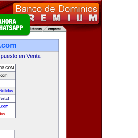
.com
 puesto en Venta
OS.COM
.com
Noticias
ferta!
.com
tas