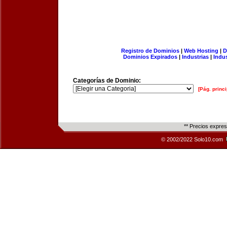
Registro de Dominios
|
Web Hosting
|
D
Dominios Expirados
|
Industrias
|
Indu
Categorías de Dominio:
[Pág. princi
** Precios expre
© 2002/2022 Solo10.com