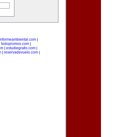
informeambiental.com
|
|
todopromos.com
|
om
|
estudiegratis.com
|
m
|
reservadevuelo.com
|