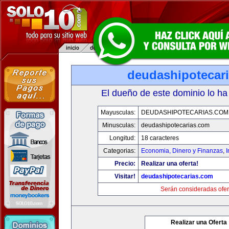
deudashipotecar
El dueño de este dominio lo ha
Mayusculas:
DEUDASHIPOTECARIAS.COM
Minusculas:
deudashipotecarias.com
Longitud:
18 caracteres
Categorias:
Economia, Dinero y Finanzas
,
Precio:
Realizar una oferta!
Visitar!
deudashipotecarias.com
Serán consideradas ofer
Realizar una Oferta