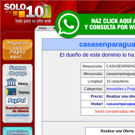
casasenparagu
El dueño de este dominio lo ha
Mayusculas:
CASASENPARA
Minusculas:
casasenparagua
Longitud:
15 caracteres
Categorias:
Inmuebles y Pro
Precio:
Realizar una ofer
Visitar!
casasenparagu
Serán consideradas ofer
Realizar una Oferta