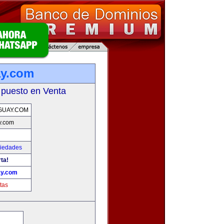
ay.com
 puesto en Venta
GUAY.COM
y.com
piedades
ta!
ay.com
tas