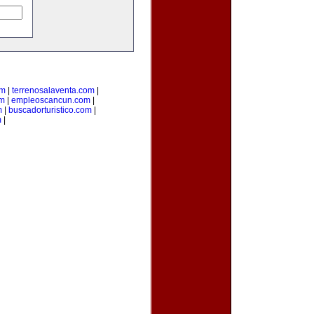
om
|
terrenosalaventa.com
|
om
|
empleoscancun.com
|
m
|
buscadorturistico.com
|
m
|