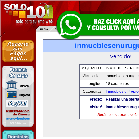
inmueblesenurug
Vendido!
Mayusculas:
INMUEBLESENUR
Minusculas:
inmueblesenurugu
Longitud:
18 caracteres
Categorias:
Inmuebles y Propi
Precio:
Realizar una oferta
Visitar!
inmueblesenurugu
Serán consideradas ofer