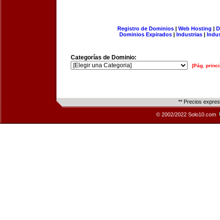
Registro de Dominios
|
Web Hosting
|
D
Dominios Expirados
|
Industrias
|
Indu
Categorías de Dominio:
[Pág. princi
** Precios expre
© 2002/2022 Solo10.com