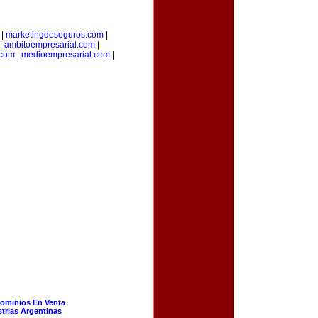
|
marketingdeseguros.com
|
|
ambitoempresarial.com
|
.com
|
medioempresarial.com
|
ominios En Venta
strias Argentinas