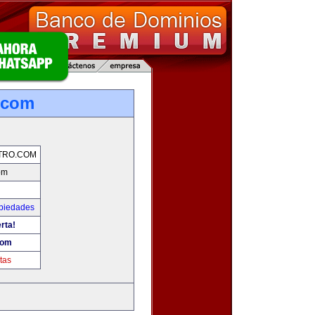
o.com
TRO.COM
om
opiedades
rta!
com
tas