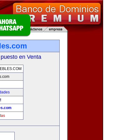
les.com
 puesto en Venta
EBLES.COM
s.com
edades
!
es.com
tas