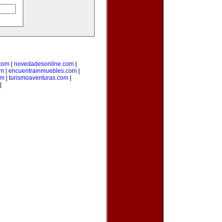
.com
|
novedadesonline.com
|
om
|
encuentrainmuebles.com
|
om
|
turismoaventuras.com
|
|