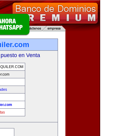
iler.com
 puesto en Venta
QUILER.COM
er.com
ades
ler.com
tas