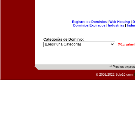
Registro de Dominios
|
Web Hosting
|
D
Dominios Expirados
|
Industrias
|
Indu
Categorías de Dominio:
[Pág. princi
** Precios expre
© 2002/2022 Solo10.com