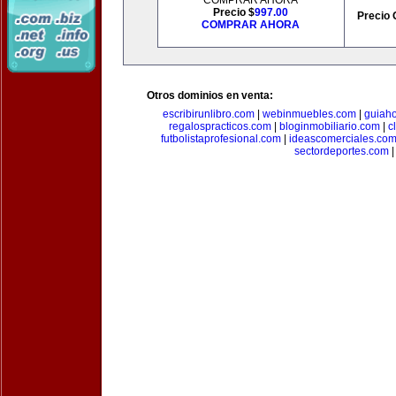
COMPRAR AHORA
Precio $
997.00
Precio 
COMPRAR AHORA
Otros dominios en venta:
escribirunlibro.com
|
webinmuebles.com
|
guiaho
regalospracticos.com
|
bloginmobiliario.com
|
c
futbolistaprofesional.com
|
ideascomerciales.co
sectordeportes.com
|