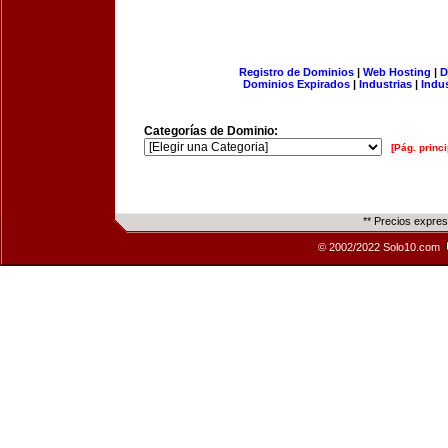
Registro de Dominios
|
Web Hosting
|
D
Dominios Expirados
|
Industrias
|
Indu
Categorías de Dominio:
[Pág. princi
** Precios expre
© 2002/2022 Solo10.com