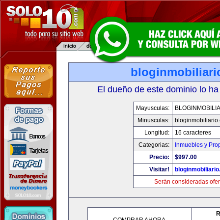
bloginmobiliar
El dueño de este dominio lo ha
Mayusculas:
BLOGINMOBILI
Minusculas:
bloginmobiliario
Longitud:
16 caracteres
Categorias:
Inmuebles y Pro
Precio:
$997.00
Visitar!
bloginmobiliari
Serán consideradas ofer
R