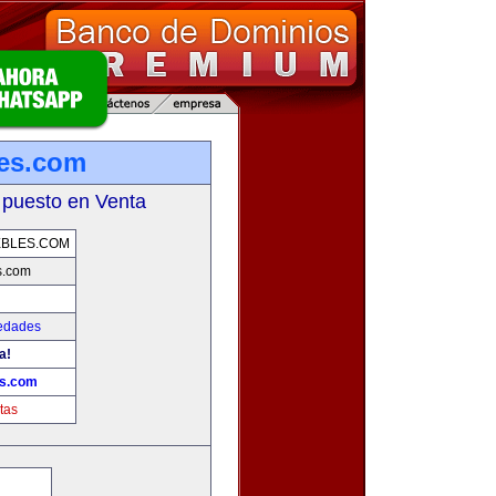
es.com
 puesto en Venta
EBLES.COM
s.com
iedades
a!
es.com
tas