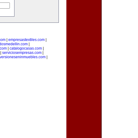
.com
|
empresastextiles.com
|
adosmedellin.com
|
.com
|
catalogocasas.com
|
|
serviciosempresas.com
|
versioneseninmuebles.com
|