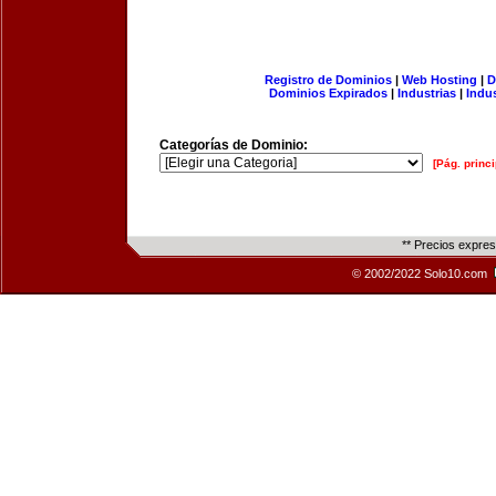
Registro de Dominios
|
Web Hosting
|
D
Dominios Expirados
|
Industrias
|
Indu
Categorías de Dominio:
[Pág. princi
** Precios expre
© 2002/2022 Solo10.com