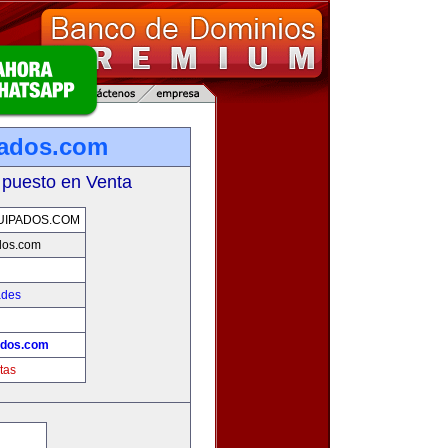
pados.com
 puesto en Venta
UIPADOS.COM
dos.com
ades
ados.com
tas