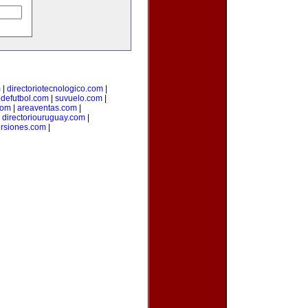
m
|
directoriotecnologico.com
|
odefutbol.com
|
suvuelo.com
|
com
|
areaventas.com
|
|
directoriouruguay.com
|
ersiones.com
|