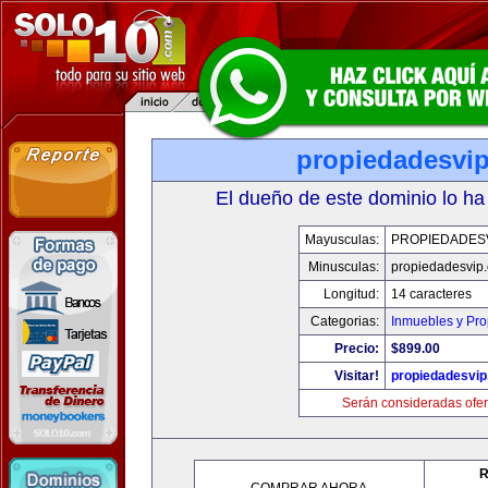
propiedadesvi
El dueño de este dominio lo ha
Mayusculas:
PROPIEDADES
Minusculas:
propiedadesvip
Longitud:
14 caracteres
Categorias:
Inmuebles y Pr
Precio:
$899.00
Visitar!
propiedadesvi
Serán consideradas ofer
R