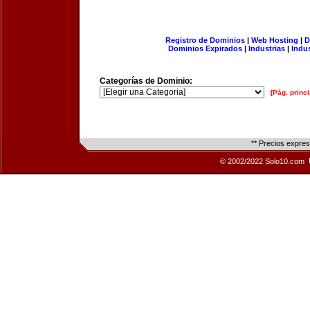
Registro de Dominios
|
Web Hosting
|
D
Dominios Expirados
|
Industrias
|
Indu
Categorías de Dominio:
[Pág. princi
** Precios expre
© 2002/2022 Solo10.com