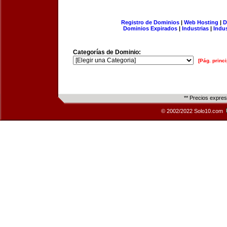
Registro de Dominios
|
Web Hosting
|
D
Dominios Expirados
|
Industrias
|
Indu
Categorías de Dominio:
[Pág. princi
** Precios expre
© 2002/2022 Solo10.com