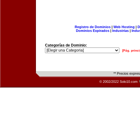
Registro de Dominios
|
Web Hosting
|
D
Dominios Expirados
|
Industrias
|
Indu
Categorías de Dominio:
[Pág. princi
** Precios expre
© 2002/2022 Solo10.com