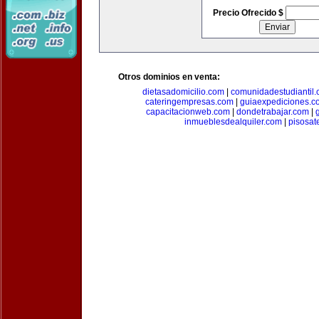
Precio Ofrecido $
Otros dominios en venta:
dietasadomicilio.com
|
comunidadestudiantil
cateringempresas.com
|
guiaexpediciones.c
capacitacionweb.com
|
dondetrabajar.com
|
inmueblesdealquiler.com
|
pisosat