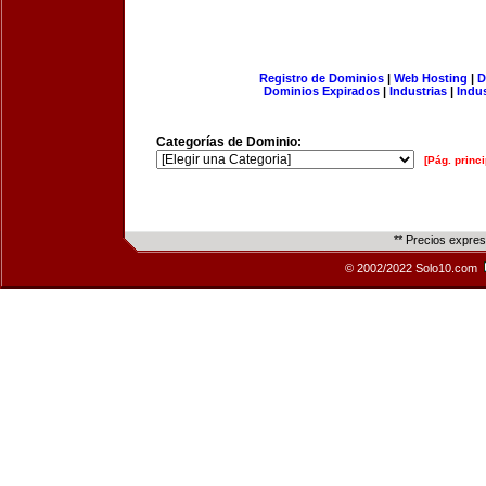
Registro de Dominios
|
Web Hosting
|
D
Dominios Expirados
|
Industrias
|
Indu
Categorías de Dominio:
[Pág. princi
** Precios expre
© 2002/2022 Solo10.com