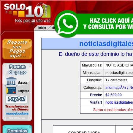
noticiasdigital
El dueño de este dominio lo ha
Mayusculas:
NOTICIASDIGIT
Minusculas:
noticiasdigitales
Longitud:
17 caracteres
Categorias:
InformaciÃ³n y No
Precio:
$2,500.00
Visitar!
noticiasdigitale
Serán consideradas ofer
R