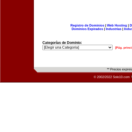
Registro de Dominios
|
Web Hosting
|
D
Dominios Expirados
|
Industrias
|
Indu
Categorías de Dominio:
[Pág. princi
** Precios expre
© 2002/2022 Solo10.com