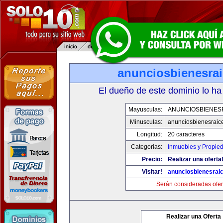
anunciosbienesra
El dueño de este dominio lo ha
Mayusculas:
ANUNCIOSBIENES
Minusculas:
anunciosbienesraic
Longitud:
20 caracteres
Categorias:
Inmuebles y Propie
Precio:
Realizar una oferta
Visitar!
anunciosbienesrai
Serán consideradas ofer
Realizar una Oferta