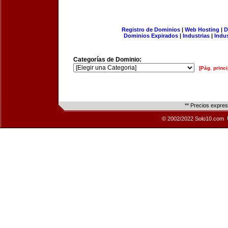
Registro de Dominios
|
Web Hosting
|
D
Dominios Expirados
|
Industrias
|
Indu
Categorías de Dominio:
[Pág. princi
** Precios expre
© 2002/2022 Solo10.com