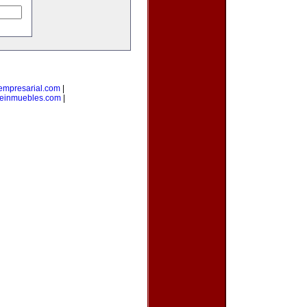
empresarial.com
|
einmuebles.com
|