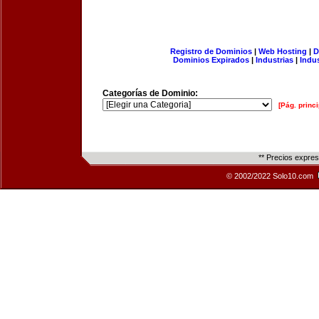
Registro de Dominios
|
Web Hosting
|
D
Dominios Expirados
|
Industrias
|
Indu
Categorías de Dominio:
[Pág. princi
** Precios expre
© 2002/2022 Solo10.com