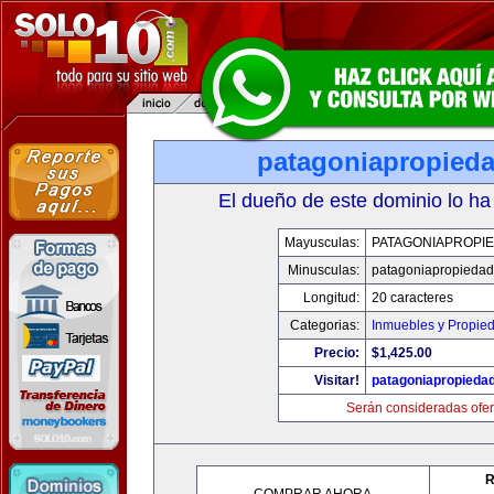
patagoniapropied
El dueño de este dominio lo ha
Mayusculas:
PATAGONIAPROPI
Minusculas:
patagoniapropieda
Longitud:
20 caracteres
Categorias:
Inmuebles y Propie
Precio:
$1,425.00
Visitar!
patagoniapropieda
Serán consideradas ofer
R