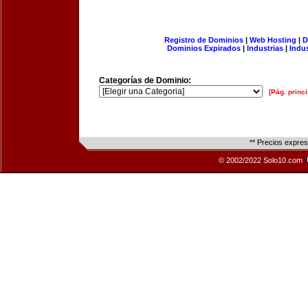
Registro de Dominios
|
Web Hosting
|
D
Dominios Expirados
|
Industrias
|
Indu
Categorías de Dominio:
[Pág. princi
** Precios expre
© 2002/2022 Solo10.com