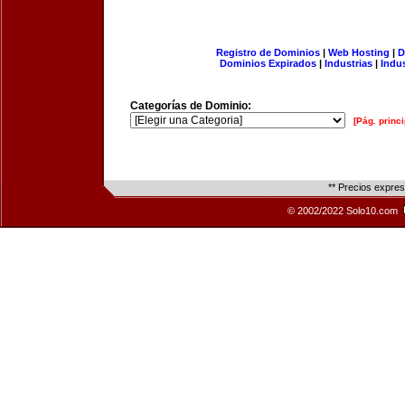
Registro de Dominios
|
Web Hosting
|
D
Dominios Expirados
|
Industrias
|
Indu
Categorías de Dominio:
[Pág. princi
** Precios expre
© 2002/2022 Solo10.com