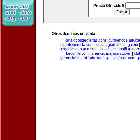
Precio Ofrecido $
Otros dominios en venta:
catalogosdeofertas.com
|
cursomodelaje.c
elprofesionista.com
|
estrategiamarketing.com
negociospanama.com
|
noticiasinmobiliarias.c
forochile.com
|
anunciosparaguay.com
|
clu
gerenciainmobiliaria.com
|
guiaviajeros.com
|
p