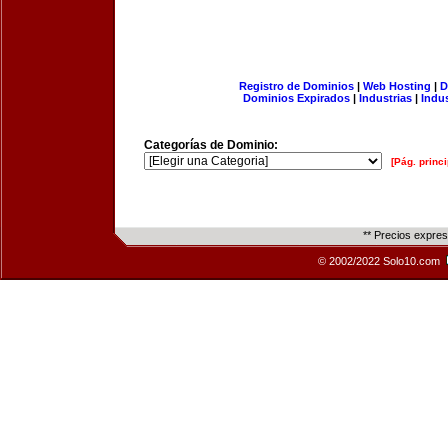
Registro de Dominios
|
Web Hosting
|
D
Dominios Expirados
|
Industrias
|
Indu
Categorías de Dominio:
[Pág. princi
** Precios expre
© 2002/2022 Solo10.com