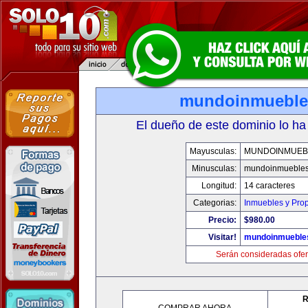
mundoinmueble
El dueño de este dominio lo ha
Mayusculas:
MUNDOINMUEB
Minusculas:
mundoinmueble
Longitud:
14 caracteres
Categorias:
Inmuebles y Pro
Precio:
$980.00
Visitar!
mundoinmueble
Serán consideradas ofer
R