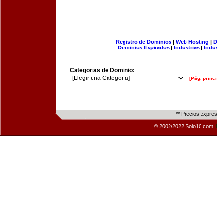
Registro de Dominios
|
Web Hosting
|
D
Dominios Expirados
|
Industrias
|
Indu
Categorías de Dominio:
[Pág. princi
** Precios expre
© 2002/2022 Solo10.com