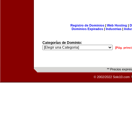
Registro de Dominios
|
Web Hosting
|
D
Dominios Expirados
|
Industrias
|
Indu
Categorías de Dominio:
[Pág. princi
** Precios expre
© 2002/2022 Solo10.com