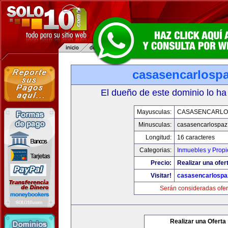
casasencarlosp
El dueño de este dominio lo ha
Mayusculas:
CASASENCARLO
Minusculas:
casasencarlospaz
Longitud:
16 caracteres
Categorias:
Inmuebles y Prop
Precio:
Realizar una ofer
Visitar!
casasencarlospa
Serán consideradas ofer
Realizar una Oferta