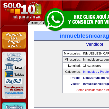
inmueblesnicara
Vendido!
Mayusculas:
INMUEBLESNICA
Minusculas:
inmueblesnicarag
Longitud:
18 caracteres
Categorias:
Inmuebles y Propi
Precio:
Realizar una ofert
Visitar!
inmueblesnicarag
Serán consideradas ofer