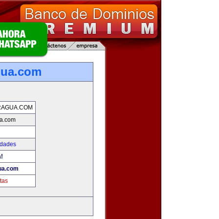
gua.com
RAGUA.COM
ua.com
edades
a!
ua.com
tas