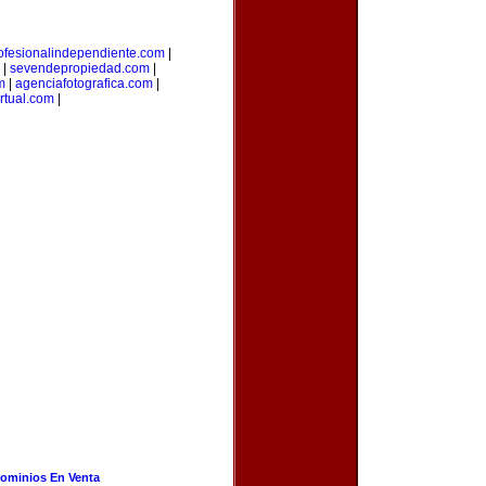
ofesionalindependiente.com
|
|
sevendepropiedad.com
|
m
|
agenciafotografica.com
|
irtual.com
|
ominios En Venta