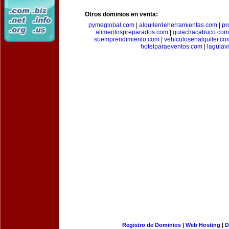
Otros dominios en venta:
pymeglobal.com
|
alquilerdeherramientas.com
|
pr
alimentospreparados.com
|
guiachacabuco.com
suemprendimiento.com
|
vehiculosenalquiler.co
hotelparaeventos.com
|
laguiav
Registro de Dominios
|
Web Hosting
|
D