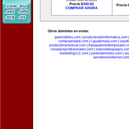
COMPRAR AHORA
Precio $
300.00
Precio 
COMPRAR AHORA
Otros dominios en venta:
galeriafotos.com
|
productosdeinformatica.com
compraenweb.com
|
i-guatemala.com
|
clasi
productoramusical.com
|
trabajadorestemporales.
consejosprofesionales.com
|
expovideojuegos.co
marketing1x1.com
|
partesdemotos.com
|
se
servidoresinternet.com