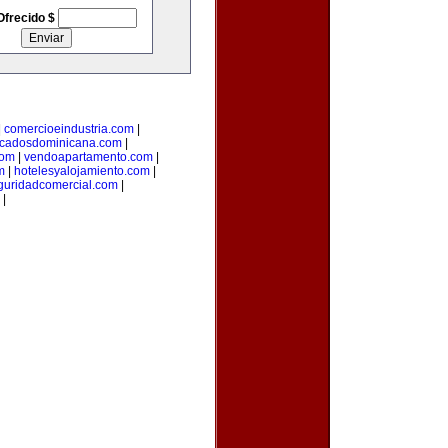
Ofrecido $
|
comercioeindustria.com
|
ficadosdominicana.com
|
com
|
vendoapartamento.com
|
m
|
hotelesyalojamiento.com
|
guridadcomercial.com
|
|