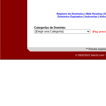
Registro de Dominios
|
Web Hosting
|
D
Dominios Expirados
|
Industrias
|
Indu
Categorías de Dominio:
[Pág. princi
** Precios expre
© 2002/2022 Solo10.com