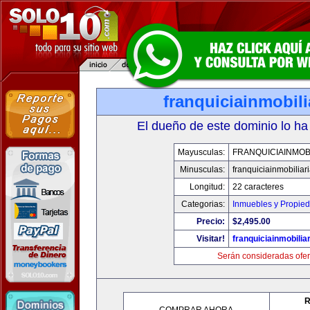
franquiciainmobil
El dueño de este dominio lo ha
Mayusculas:
FRANQUICIAINMOB
Minusculas:
franquiciainmobiliar
Longitud:
22 caracteres
Categorias:
Inmuebles y Propie
Precio:
$2,495.00
Visitar!
franquiciainmobilia
Serán consideradas ofer
R