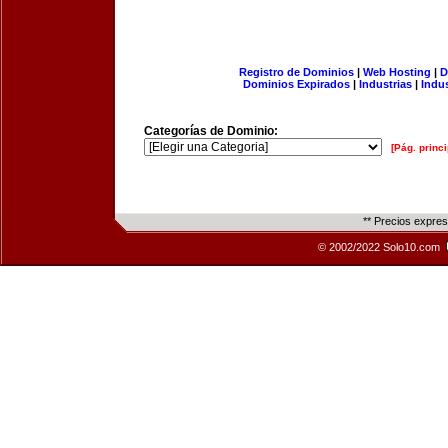
Registro de Dominios
|
Web Hosting
|
D
Dominios Expirados
|
Industrias
|
Indu
Categorías de Dominio:
[Pág. princi
** Precios expre
© 2002/2022 Solo10.com